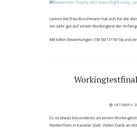
Lemon mit Frau Buschmann hat sich für die d
ein sehr gut auf einem Workingtest der Anfäng
Mit tollen Bewertungen (18/18/17/19/14) und ein
Workingtestfina
POSTED
OKTOBER 9, 2
ON
Es ist etwas besonderes an einem Workingtestf
Niederrhein in Kavelar statt. Vielen Dank an At