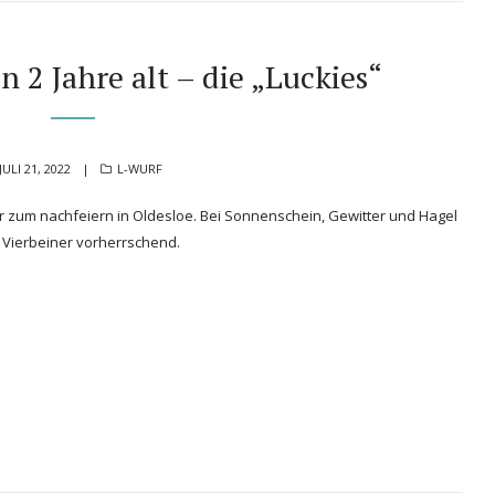
n 2 Jahre alt – die „Luckies“
POSTED
CATEGORIES
JULI 21, 2022
L-WURF
ON
tter zum nachfeiern in Oldesloe. Bei Sonnenschein, Gewitter und Hagel
 Vierbeiner vorherrschend.