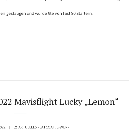
gen gestätigen und wurde 9te von fast 80 Startern.
22 Mavisflight Lucky „Lemon“
CATEGORIES
2022
AKTUELLES FLATCOAT
,
L-WURF