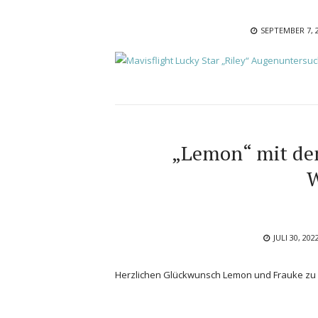
POSTED
SEPTEMBER 7, 
ON
„Lemon“ mit dem
W
POSTED
JULI 30, 202
ON
Herzlichen Glückwunsch Lemon und Frauke zu di