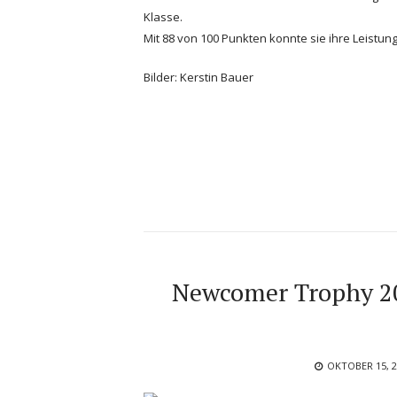
Klasse.
Mit 88 von 100 Punkten konnte sie ihre Leistun
Bilder: Kerstin Bauer
Newcomer Trophy 20
POSTED
OKTOBER 15, 
ON