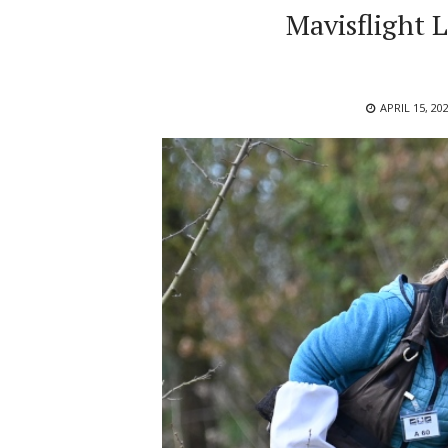
Mavisflight 
POSTED
APRIL 15, 20
ON