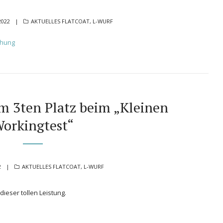
CATEGORIES
2022
AKTUELLES FLATCOAT
,
L-WURF
 3ten Platz beim „Kleinen
orkingtest“
CATEGORIES
2
AKTUELLES FLATCOAT
,
L-WURF
eser tollen Leistung.