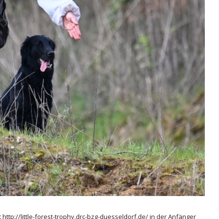
ttp://little-forest-trophy.drc-bzg-duesseldorf.de/ in der Anfänger