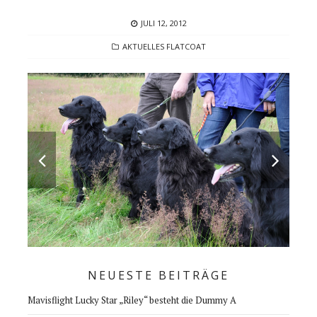
POSTED
JULI 12, 2012
ON
CATEGORIES
AKTUELLES FLATCOAT
NEUESTE BEITRÄGE
Mavisflight Lucky Star „Riley“ besteht die Dummy A