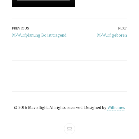
Beitragsnavigation
PREVIOUS
NEXT
Previous
Next
M-Wurfplanung Bo ist tragend
M-Wurf geboren
post:
post:
© 2016 Mavisflight. All rights reserved. Designed by
Withemes