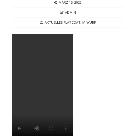
POSTED
MÄRZ 15, 2023
ON
AUTHOR
ADMIN
CATEGORIES
AKTUELLES FLATCOAT
,
M-WURF