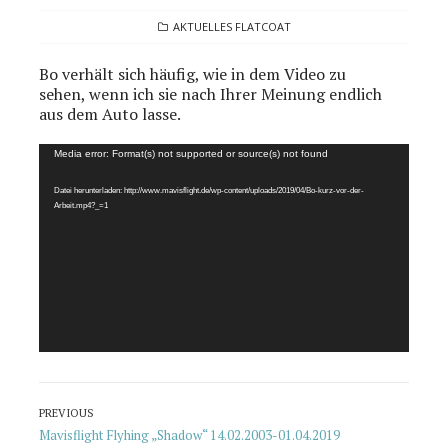
CATEGORIES
AKTUELLES FLATCOAT
Bo verhält sich häufig, wie in dem Video zu
sehen, wenn ich sie nach Ihrer Meinung endlich
aus dem Auto lasse.
Video-
Media error: Format(s) not supported or source(s) not found
Player
Datei herunterladen: http://www.mavisflight.de/wp-content/uploads/2019/04/Bo-kurz-vor-der-
Arbeit.mp4?_=1
Beitragsnavigation
PREVIOUS
Previous
Mavisflight Flyhing „Shadow“ 14.02.2003-01.04.2019