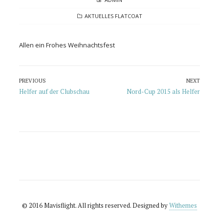
CATEGORIES
AKTUELLES FLATCOAT
Allen ein Frohes Weihnachtsfest
Beitragsnavigation
PREVIOUS
NEXT
Previous
Next
Helfer auf der Clubschau
Nord-Cup 2015 als Helfer
post:
post:
© 2016 Mavisflight. All rights reserved. Designed by
Withemes